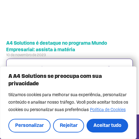
A4 Solutions é destaque no programa Mundo
Empresarial: assista à matéria
10 de novembro de 2023
O programa Mundo Empresarial realizou uma matéria
A A4 Solutions se preocupa com você e sua
contando um pouco da história de empreendedorismo
A A4 Solutions se preocupa com sua
privacidade
dos criadores da A4 Solutions. Nela, você fica conhecendo
privacidade
O nosso site usa cookies e outras tecnologias para personalizar a sua
mais sobre
experiência e compreender como você e os outros visitantes usam o nosso
tilizamos cookies para melhorar sua experiência, personalizar
site.
Ao navegar pelo site, coletaremos tais informações para utilizá-las com
Leia mais...
Política de
estas finalidades. Em caso de dúvidas, acesse nossa
conteúdo e analisar nosso tráfego. Você pode aceitar todos os
Privacidade
.
cookies ou personalizar suas preferências
Política de Cookies
Aceito
Personalizar
Rejeitar
Aceitar tudo