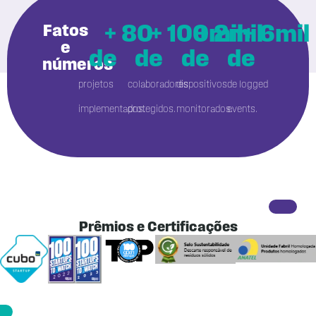
Fatos
+ 
80
+ 
100
+ 
mil
2
mil
+ 
6
mil
e
de 
de 
de 
de 
números
projetos
colaboradores
dispositivos
de logged
implementados.
protegidos.
monitorados.
events.
Prêmios e Certificações