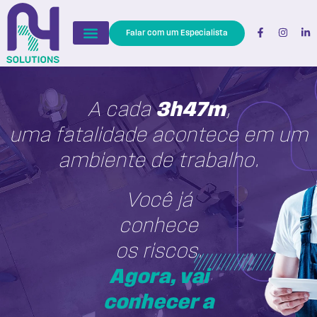
Falar com um Especialista
Quem Somos
Nossas Soluções
Calculadora de ROI
A cada
3h47m
,
uma fatalidade acontece em um
ambiente de trabalho.
Você já
conhece
os riscos.
Agora, vai
conhecer a