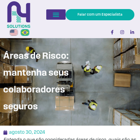
Falar com um Especialista
Quem Somos
Nossas Soluções
Calculadora de ROI
Áreas de Risco:
mantenha seus
colaboradores
seguros
agosto 30, 2024